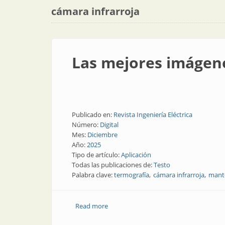
cámara infrarroja
Las mejores imágene
Publicado en:
Revista Ingeniería Eléctrica
Número:
Digital
Mes:
Diciembre
Año:
2025
Tipo de artículo:
Aplicación
Todas las publicaciones de:
Testo
Palabra clave:
termografía
cámara infrarroja
mante
Read more
about Las mejores imágenes de alta te