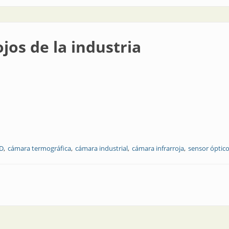
 ojos de la industria
3D
cámara termográfica
cámara industrial
cámara infrarroja
sensor óptic
ustria