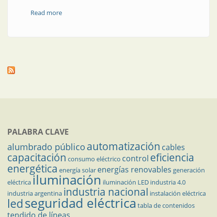
Read more
about Motores por la bioseguridad
PALABRA CLAVE
automatización
alumbrado público
cables
capacitación
eficiencia
control
consumo eléctrico
energética
energías renovables
energía solar
generación
iluminación
eléctrica
iluminación LED
industria 4.0
industria nacional
industria argentina
instalación eléctrica
seguridad eléctrica
led
tabla de contenidos
tendido de líneas