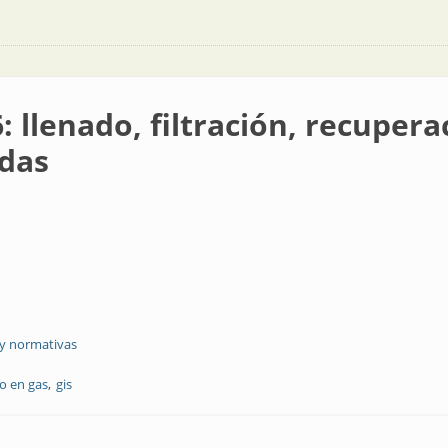
 llenado, filtración, recupera
adas
 y normativas
do en gas
gis
tración, recuperación, evacuación y ventilación controladas