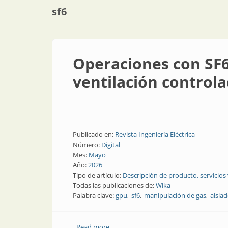
sf6
Operaciones con SF6:
ventilación control
Publicado en:
Revista Ingeniería Eléctrica
Número:
Digital
Mes:
Mayo
Año:
2026
Tipo de artículo:
Descripción de producto, servicios
Todas las publicaciones de:
Wika
Palabra clave:
gpu
sf6
manipulación de gas
aisla
Read more
about Operaciones con SF6: llenado, fil