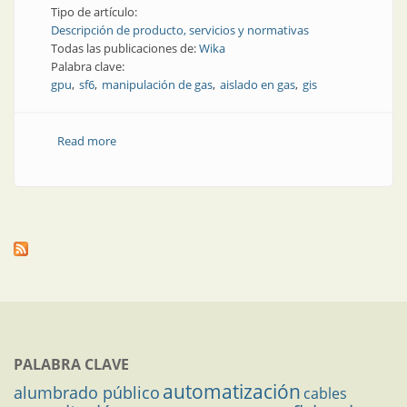
Tipo de artículo:
Descripción de producto, servicios y normativas
Todas las publicaciones de:
Wika
Palabra clave:
gpu
sf6
manipulación de gas
aislado en gas
gis
Read more
about Operaciones con SF6: llenado, filtración,
recuperación, evacuación y ventilación controladas
PALABRA CLAVE
automatización
alumbrado público
cables