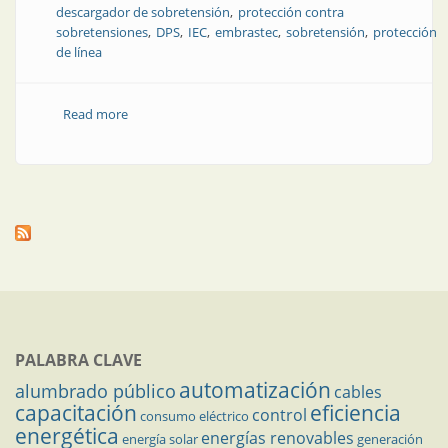
descargador de sobretensión
protección contra
sobretensiones
DPS
IEC
embrastec
sobretensión
protección
de línea
Read more
about Gestión de calidad aplicada a DPS: cómo
garantizar su desempeño real en campo
PALABRA CLAVE
automatización
alumbrado público
cables
capacitación
eficiencia
control
consumo eléctrico
energética
energías renovables
energía solar
generación