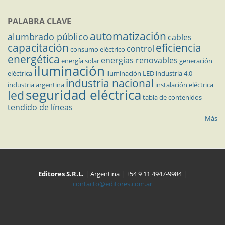
PALABRA CLAVE
automatización
alumbrado público
cables
capacitación
eficiencia
control
consumo eléctrico
energética
energías renovables
energía solar
generación
iluminación
eléctrica
iluminación LED
industria 4.0
industria nacional
industria argentina
instalación eléctrica
seguridad eléctrica
led
tabla de contenidos
tendido de líneas
Más
Editores S.R.L.
| Argentina | +54 9 11 4947-9984 |
contacto@editores.com.ar