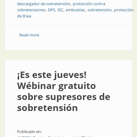
descargador de sobretensión
protección contra
sobretensiones
DPS
IEC
embrastec
sobretensión
protección
de línea
Read more
about Gestión de calidad aplicada a DPS: cómo
garantizar su desempeño real en campo
¡Es este jueves!
Wébinar gratuito
sobre supresores de
sobretensión
Publicado en: