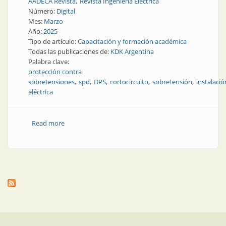
AADECA Revista
Revista Ingeniería Eléctrica
Número:
Digital
Mes:
Marzo
Año:
2025
Tipo de artículo:
Capacitación y formación académica
Todas las publicaciones de:
KDK Argentina
Palabra clave:
protección contra
sobretensiones
spd
DPS
cortocircuito
sobretensión
instalació
eléctrica
Read more
about ¡Es este jueves! Wébinar gratuito sobre
supresores de sobretensión