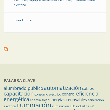
eléctricos
equipos de ensayo eléctricos
mantenimiento
eléctrico
Read more
about Aislamiento en alta tensión: nuevos equipos
PALABRA CLAVE
automatización
alumbrado público
cables
capacitación
eficiencia
control
consumo eléctrico
energética
energías renovables
energía solar
generación
iluminación
eléctrica
iluminación LED
industria 4.0