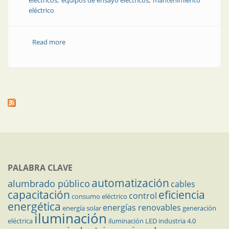
eléctricos
equipos de ensayo eléctricos
mantenimiento
eléctrico
Read more
about Aislamiento en alta tensión: nuevos equipos
PALABRA CLAVE
automatización
alumbrado público
cables
capacitación
eficiencia
control
consumo eléctrico
energética
energías renovables
energía solar
generación
iluminación
eléctrica
iluminación LED
industria 4.0