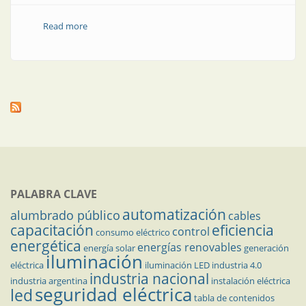
Read more
about Se consolida la primera red de aprendizaje en
gestión de la energía
PALABRA CLAVE
automatización
alumbrado público
cables
capacitación
eficiencia
control
consumo eléctrico
energética
energías renovables
energía solar
generación
iluminación
eléctrica
iluminación LED
industria 4.0
industria nacional
industria argentina
instalación eléctrica
seguridad eléctrica
led
tabla de contenidos