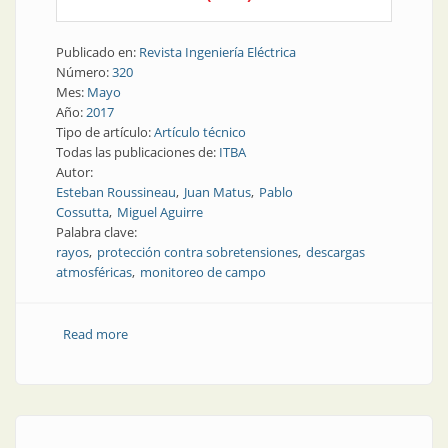
Publicado en:
Revista Ingeniería Eléctrica
Número:
320
Mes:
Mayo
Año:
2017
Tipo de artículo:
Artículo técnico
Todas las publicaciones de:
ITBA
Autor:
Esteban Roussineau
Juan Matus
Pablo
Cossutta
Miguel Aguirre
Palabra clave:
rayos
protección contra sobretensiones
descargas
atmosféricas
monitoreo de campo
Read more
about Protección contra sobretensiones | Protección
contra descargas atmosféricas en sistemas de
monitoreo de campo