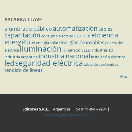
PALABRA CLAVE
automatización
alumbrado público
cables
capacitación
eficiencia
control
consumo eléctrico
energética
energías renovables
energía solar
generación
iluminación
eléctrica
iluminación LED
industria 4.0
industria nacional
industria argentina
instalación eléctrica
seguridad eléctrica
led
tabla de contenidos
tendido de líneas
Más
Editores S.R.L.
| Argentina | +54 9 11 4947-9984 |
contacto@editores.com.ar