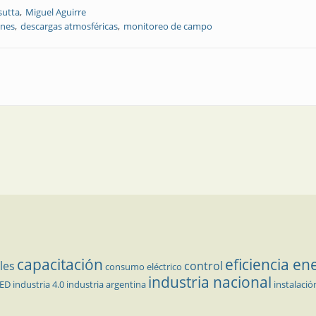
sutta
Miguel Aguirre
ones
descargas atmosféricas
monitoreo de campo
s | Protección contra descargas atmosféricas en sistemas de monitoreo d
capacitación
eficiencia en
les
control
consumo eléctrico
industria nacional
LED
industria 4.0
industria argentina
instalació