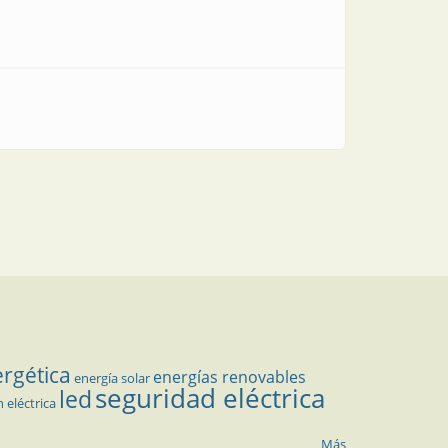
e campo
ergética
energías renovables
energía solar
seguridad eléctrica
led
n eléctrica
Más