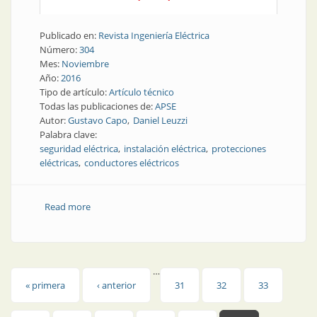
Publicado en:
Revista Ingeniería Eléctrica
Número:
304
Mes:
Noviembre
Año:
2016
Tipo de artículo:
Artículo técnico
Todas las publicaciones de:
APSE
Autor:
Gustavo Capo
Daniel Leuzzi
Palabra clave:
seguridad eléctrica
instalación eléctrica
protecciones
eléctricas
conductores eléctricos
Read more
about Seguridad eléctrica | Verificaciones para
realizar en conductores y protecciones al momento
de proyectar una instalación eléctrica
…
Páginas
« primera
‹ anterior
31
32
33