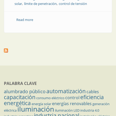
solar
límite de penetración
control de tensión
Read more
about Revista Electrotécnica | Estudio de un sistema
de distribución con alta penetración de generación de
energía solar
PALABRA CLAVE
automatización
alumbrado público
cables
capacitación
eficiencia
control
consumo eléctrico
energética
energías renovables
energía solar
generación
iluminación
eléctrica
iluminación LED
industria 4.0
industria nacional