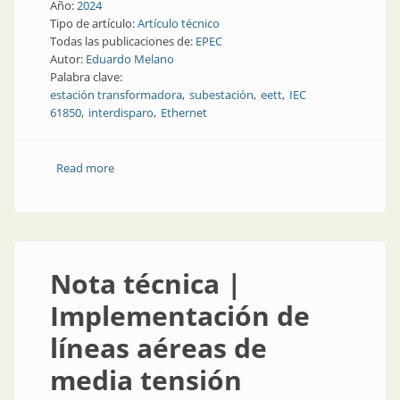
Año:
2024
Tipo de artículo:
Artículo técnico
Todas las publicaciones de:
EPEC
Autor:
Eduardo Melano
Palabra clave:
estación transformadora
subestación
eett
IEC
61850
interdisparo
Ethernet
Read more
about Nuevos conceptos en diseños de sistemas de
control para estaciones transformadoras
Nota técnica |
Implementación de
líneas aéreas de
media tensión