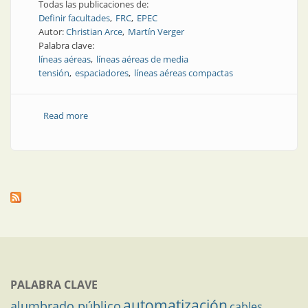
Todas las publicaciones de:
Definir facultades
FRC
EPEC
Autor:
Christian Arce
Martín Verger
Palabra clave:
líneas aéreas
líneas aéreas de media
tensión
espaciadores
líneas aéreas compactas
Read more
about Nota técnica | Implementación de líneas
aéreas de media tensión
PALABRA CLAVE
automatización
alumbrado público
cables