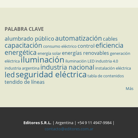
PALABRA CLAVE
automatización
alumbrado público
cables
capacitación
eficiencia
control
consumo eléctrico
energética
energías renovables
energía solar
generación
iluminación
eléctrica
iluminación LED
industria 4.0
industria nacional
industria argentina
instalación eléctrica
seguridad eléctrica
led
tabla de contenidos
tendido de líneas
Más
Editores S.R.L.
| Argentina | +54 9 11 4947-9984 |
contacto@editores.com.ar