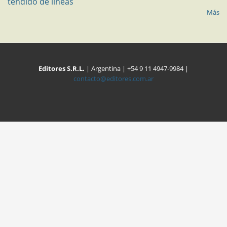
tendido de líneas
Más
Editores S.R.L.
| Argentina | +54 9 11 4947-9984 |
contacto@editores.com.ar