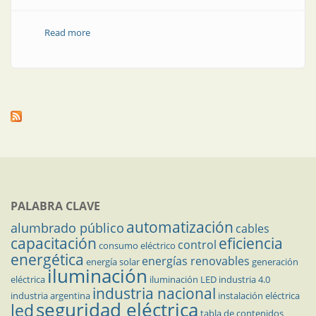
Read more
about Circuitos auxiliares. Parte 3
PALABRA CLAVE
automatización
alumbrado público
cables
capacitación
eficiencia
control
consumo eléctrico
energética
energías renovables
energía solar
generación
iluminación
eléctrica
iluminación LED
industria 4.0
industria nacional
industria argentina
instalación eléctrica
seguridad eléctrica
led
tabla de contenidos