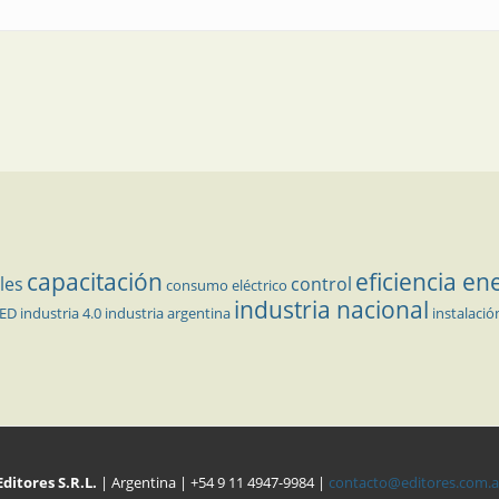
capacitación
eficiencia en
les
control
consumo eléctrico
industria nacional
LED
industria 4.0
industria argentina
instalació
Editores S.R.L.
| Argentina | +54 9 11 4947-9984 |
contacto@editores.com.a