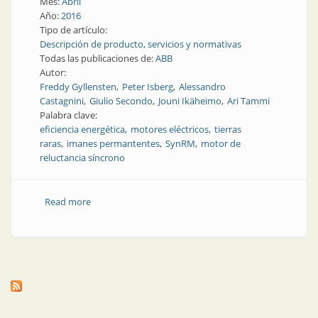
Mes:
Abril
Año:
2016
Tipo de artículo:
Descripción de producto, servicios y normativas
Todas las publicaciones de:
ABB
Autor:
Freddy Gyllensten
Peter Isberg
Alessandro
Castagnini
Giulio Secondo
Jouni Ikäheimo
Ari Tammi
Palabra clave:
eficiencia energética
motores eléctricos
tierras
raras
imanes permantentes
SynRM
motor de
reluctancia síncrono
Read more
about TEF | Motores eléctricos sin tierras raras