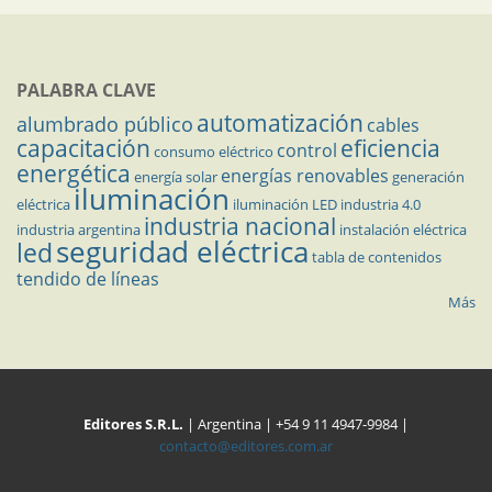
PALABRA CLAVE
automatización
alumbrado público
cables
capacitación
eficiencia
control
consumo eléctrico
energética
energías renovables
energía solar
generación
iluminación
eléctrica
iluminación LED
industria 4.0
industria nacional
industria argentina
instalación eléctrica
seguridad eléctrica
led
tabla de contenidos
tendido de líneas
Más
Editores S.R.L.
| Argentina | +54 9 11 4947-9984 |
contacto@editores.com.ar