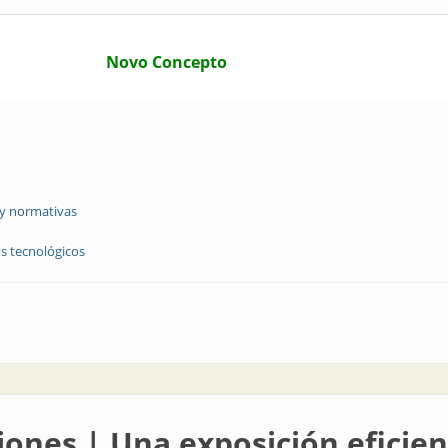
Novo Concepto
 y normativas
s tecnológicos
cnología
iones | Una exposición eficie