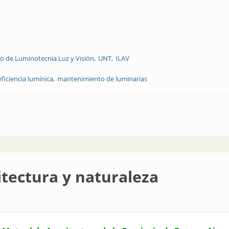
 de Luminotecnia Luz y Visión
UNT
ILAV
eficiencia lumínica
mantenimiento de luminarias
mantenimiento de luminarias led en alumbrado público
itectura y naturaleza