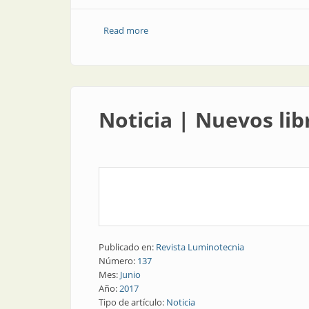
Read more
about AADL | AADL en el centro de Amé
Noticia | Nuevos lib
Publicado en:
Revista Luminotecnia
Número:
137
Mes:
Junio
Año:
2017
Tipo de artículo:
Noticia