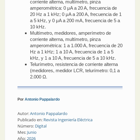
corriente alterna, multímetro, pinza
amperométrica: 0 μA a 20 A, frecuencia de
20 Hz a 1 kHz; 0 μA a 200 A, frecuencia de 1
a 5 kHz, y 0 μA a 200 mA, frecuencia de 5 a
10 kHz.
Multímetro, medidores, amperímetro de
corriente alterna, multímetro, pinza
amperométrica: 1 a 1.000 A, frecuencia de 20
Hz a 1 kHz; 1 a 10 A, frecuencia de 1 a 5
kHz, y 1 a 10 A, frecuencia de 5 a 10 kHz.
Telurímetro, resistencia de corriente alterna
(medidores, medidor LCR, telurímetro: 0,1 a
2.000 Ω.
Por
Antonio Pappalardo
Autor:
Antonio Pappalardo
Publicado en:
Revista Ingeniería Eléctrica
Número:
Digital
Mes:
Junio
Año:
2026