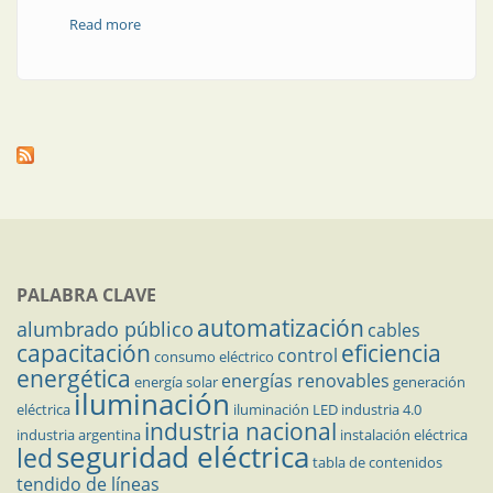
Read more
about En Santiago del Estero, un laboratorio
acreditado
PALABRA CLAVE
automatización
alumbrado público
cables
capacitación
eficiencia
control
consumo eléctrico
energética
energías renovables
energía solar
generación
iluminación
eléctrica
iluminación LED
industria 4.0
industria nacional
industria argentina
instalación eléctrica
seguridad eléctrica
led
tabla de contenidos
tendido de líneas