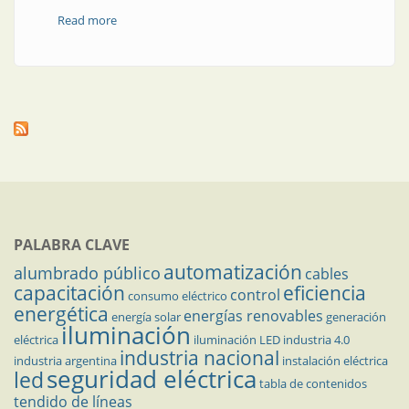
Read more
about En Santiago del Estero, un laboratorio
acreditado
PALABRA CLAVE
automatización
alumbrado público
cables
capacitación
eficiencia
control
consumo eléctrico
energética
energías renovables
energía solar
generación
iluminación
eléctrica
iluminación LED
industria 4.0
industria nacional
industria argentina
instalación eléctrica
seguridad eléctrica
led
tabla de contenidos
tendido de líneas