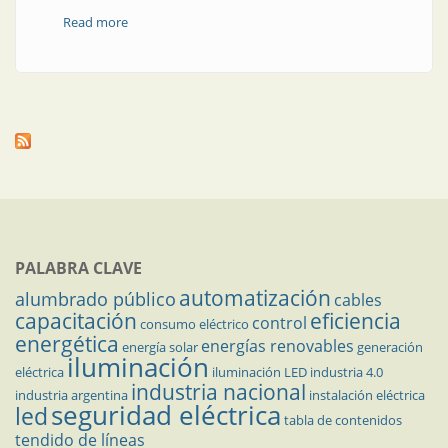
Read more
about En Santiago del Estero, un laboratorio
acreditado
PALABRA CLAVE
automatización
alumbrado público
cables
capacitación
eficiencia
control
consumo eléctrico
energética
energías renovables
energía solar
generación
iluminación
eléctrica
iluminación LED
industria 4.0
industria nacional
industria argentina
instalación eléctrica
seguridad eléctrica
led
tabla de contenidos
tendido de líneas