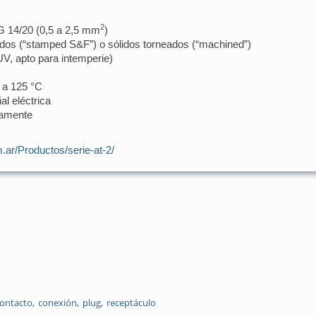
2
G 14/20 (0,5 a 2,5 mm
)
dos (“stamped S&F”) o sólidos torneados (“machined”)
UV, apto para intemperie)
 a 125 °C
al eléctrica
camente
.ar/Productos/serie-at-2/
ontacto
conexión
plug
receptáculo