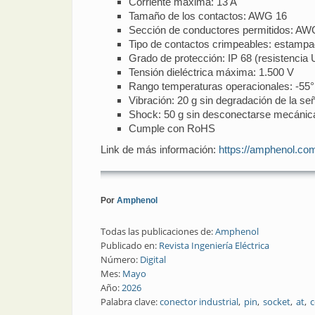
Corriente máxima: 13 A
Tamaño de los contactos: AWG 16
Sección de conductores permitidos: AW
Tipo de contactos crimpeables: estampa
Grado de protección: IP 68 (resistencia 
Tensión dieléctrica máxima: 1.500 V
Rango temperaturas operacionales: -55°
Vibración: 20 g sin degradación de la señ
Shock: 50 g sin desconectarse mecáni
Cumple con RoHS
Link de más información:
https://amphenol.com
Por
Amphenol
Todas las publicaciones de:
Amphenol
Publicado en:
Revista Ingeniería Eléctrica
Número:
Digital
Mes:
Mayo
Año:
2026
Palabra clave:
conector industrial
pin
socket
at
c