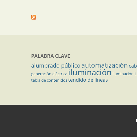
PALABRA CLAVE
automatización
alumbrado público
cab
iluminación
generación eléctrica
iluminación 
tendido de líneas
tabla de contenidos