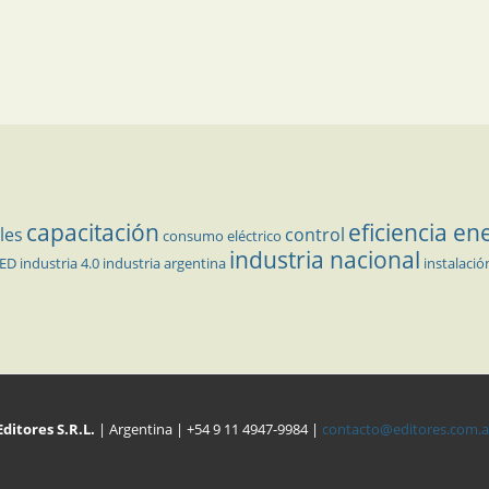
capacitación
eficiencia en
les
control
consumo eléctrico
industria nacional
LED
industria 4.0
industria argentina
instalació
Editores S.R.L.
| Argentina | +54 9 11 4947-9984 |
contacto@editores.com.a