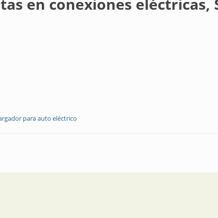
as en conexiones eléctricas, 
argador para auto eléctrico
nes eléctricas, Scame festeja 60 y Scame festeja 25