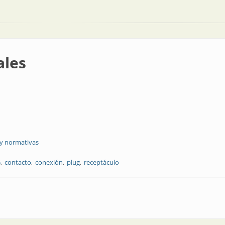
ales
 y normativas
5
contacto
conexión
plug
receptáculo