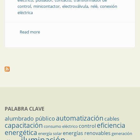
eléctrico
pulsador
contacto
transformador de
control
minicontactor
electroválvula
relé
conexión
eléctrica
Read more
about Circuitos auxiliares. Parte 4
PALABRA CLAVE
automatización
alumbrado público
cables
capacitación
eficiencia
control
consumo eléctrico
energética
energías renovables
energía solar
generación
iluminación