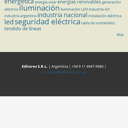
energética
energías renovables
energía solar
generación
iluminación
eléctrica
iluminación LED
industria 4.0
industria nacional
industria argentina
instalación eléctrica
seguridad eléctrica
led
tabla de contenidos
tendido de líneas
Más
Editores S.R.L.
| Argentina | +54 9 11 4947-9984 |
contacto@editores.com.ar