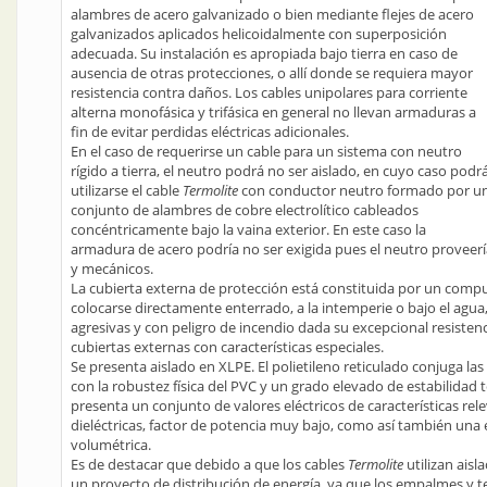
alambres de acero galvanizado o bien mediante flejes de acero
galvanizados aplicados helicoidalmente con superposición
adecuada. Su instalación es apropiada bajo tierra en caso de
ausencia de otras protecciones, o allí donde se requiera mayor
resistencia contra daños. Los cables unipolares para corriente
alterna monofásica y trifásica en general no llevan armaduras a
fin de evitar perdidas eléctricas adicionales.
En el caso de requerirse un cable para un sistema con neutro
rígido a tierra, el neutro podrá no ser aislado, en cuyo caso podr
utilizarse el cable
Termolite
con conductor neutro formado por u
conjunto de alambres de cobre electrolítico cableados
concéntricamente bajo la vaina exterior. En este caso la
armadura de acero podría no ser exigida pues el neutro proveer
y mecánicos.
La cubierta externa de protección está constituida por un com
colocarse directamente enterrado, a la intemperie o bajo el agu
agresivas y con peligro de incendio dada su excepcional resistenc
cubiertas externas con características especiales.
Se presenta aislado en XLPE. El polietileno reticulado conjuga las
con la robustez física del PVC y un grado elevado de estabilidad 
presenta un conjunto de valores eléctricos de características re
dieléctricas, factor de potencia muy bajo, como así también una el
volumétrica.
Es de destacar que debido a que los cables
Termolite
utilizan aisl
un proyecto de distribución de energía, ya que los empalmes y ter