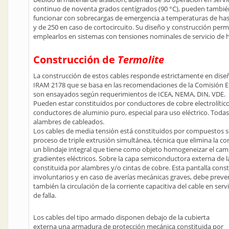
continuo de noventa grados centígrados (90 °C), pueden tambié
funcionar con sobrecargas de emergencia a temperaturas de has
y de 250 en caso de cortocircuito. Su diseño y construcción perm
emplearlos en sistemas con tensiones nominales de servicio de ha
Construcción de
Termolite
La construcción de estos cables responde estrictamente en diseñ
IRAM 2178 que se basa en las recomendaciones de la Comisión El
son ensayados según requerimientos de ICEA, NEMA, DIN, VDE.
Pueden estar constituidos por conductores de cobre electrolítico
conductores de aluminio puro, especial para uso eléctrico. Todas
alambres de cableados.
Los cables de media tensión está constituidos por compuestos s
proceso de triple extrusión simultánea, técnica que elimina la c
un blindaje integral que tiene como objeto homogeneizar el campo
gradientes eléctricos. Sobre la capa semiconductora externa de la
constituida por alambres y/o cintas de cobre. Esta pantalla const
involuntarios y en caso de averías mecánicas graves, debe preven
también la circulación de la corriente capacitiva del cable en serv
de falla.
Los cables del tipo armado disponen debajo de la cubierta
externa una armadura de protección mecánica constituida por