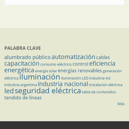
PALABRA CLAVE
automatización
alumbrado público
cables
capacitación
eficiencia
control
consumo eléctrico
energética
energías renovables
energía solar
generación
iluminación
eléctrica
iluminación LED
industria 4.0
industria nacional
industria argentina
instalación eléctrica
seguridad eléctrica
led
tabla de contenidos
tendido de líneas
Más