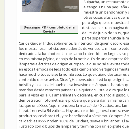
Suipacha, un restaurante 
el tango. En una pequeña v
muestra un bandoneón y 
otras cosas alusivas que n
pero algo que se muestra 
Descargar PDF completo de la
destacada es una página de
Revista
del 25 de junio de 1935, que
parte superior anuncia la 
Carlos Gardel. Indudablemente, la intención de quien decoró esa
fue mostrar esa noticia, pero además de ver eso, a mí, como vet
dedicado a la luminotecnia, me llamó la atención un largo aviso p
en esa misma página, debajo de la noticia. Es de una empresa fa
lámparas eléctricas de origen europeo, la que no sé si existe tod
en estos tiempos de leds todo está cambiando vertiginosamente
hace mucho todavía se la nombraba. Lo que quiero destacar es e
contenido de ese aviso. Dice: “¿Ha pensado usted lo que significa
bolsillo y los ojos del pueblo esa invasión de lámparas baratas q
mandan desde remotos países? Cualquier oculista le dirá que lo
para la vista es la luz amarillenta y oscilante; en cuanto al gasto,
demostración fotométrica le probará que, para dar la misma can
luz que una Xxxx (aquí menciona la marca) de 40 vatios, una lá
‘barata’ necesita 54 vatios… Hay una reacción general contra es
productos; colabore Ud., y se beneficiará a sí mismo. Compre lá
calidad: las Xxxx rinden 100% de luz clara, suave y brillante!”. El a
ilustrado con dibujos de lámparas y termina con un epígrafe que