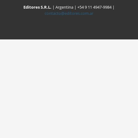
Editores S.R.L.
| Argentina | +54 9 11 4947-9984 |
contacto@editores.com.ar