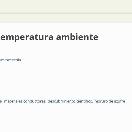
temperatura ambiente
Luminotecnia
ca
materiales conductores
descubrimiento científico
hidruro de azufre
 ambiente