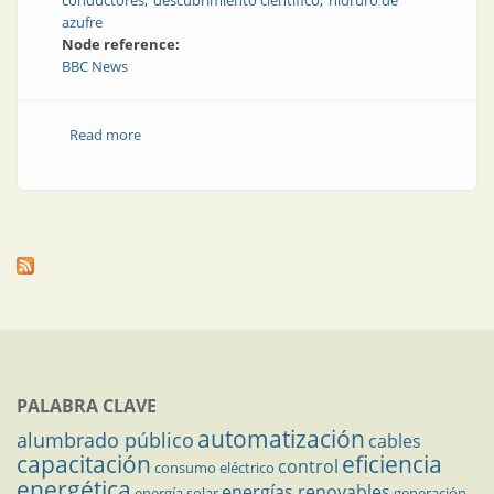
conductores
descubrimiento científico
hidruro de
azufre
Node reference:
BBC News
Read more
about Superconducción a temperatura ambiente
PALABRA CLAVE
automatización
alumbrado público
cables
capacitación
eficiencia
control
consumo eléctrico
energética
energías renovables
energía solar
generación