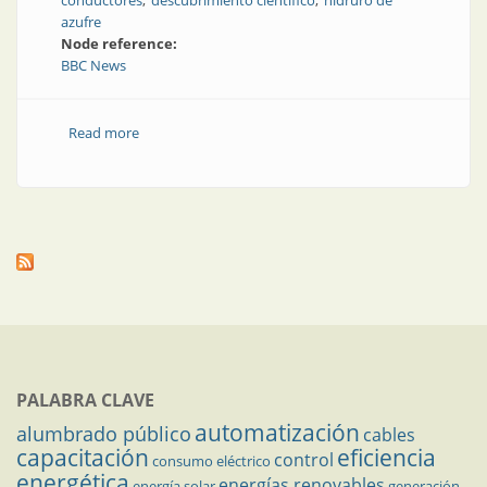
conductores
descubrimiento científico
hidruro de
azufre
Node reference:
BBC News
Read more
about Superconducción a temperatura ambiente
PALABRA CLAVE
automatización
alumbrado público
cables
capacitación
eficiencia
control
consumo eléctrico
energética
energías renovables
energía solar
generación