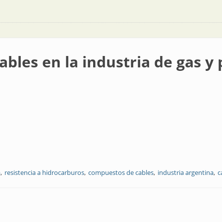
cables en la industria de gas y
a
resistencia a hidrocarburos
compuestos de cables
industria argentina
c
ndustria de gas y petróleo