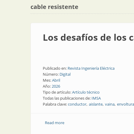
cable resistente
Los desafíos de los 
Publicado en:
Revista Ingeniería Eléctrica
Número:
Digital
Mes:
Abril
Año:
2026
Tipo de artículo:
Artículo técnico
Todas las publicaciones de:
IMSA
Palabra clave:
conductor
aislante
vaina
envoltur
Read more
about Los desafíos de los cables en la i