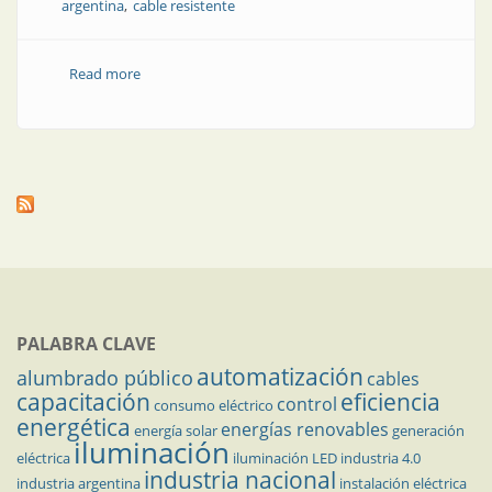
argentina
cable resistente
Read more
about Los desafíos de los cables en la industria de gas
y petróleo
PALABRA CLAVE
automatización
alumbrado público
cables
capacitación
eficiencia
control
consumo eléctrico
energética
energías renovables
energía solar
generación
iluminación
eléctrica
iluminación LED
industria 4.0
industria nacional
industria argentina
instalación eléctrica