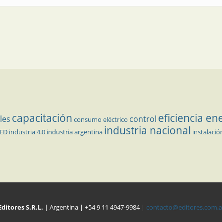
capacitación
eficiencia en
les
control
consumo eléctrico
industria nacional
LED
industria 4.0
industria argentina
instalació
Editores S.R.L.
| Argentina | +54 9 11 4947-9984 |
contacto@editores.com.a