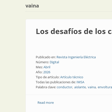
vaina
Los desafíos de los 
Publicado en:
Revista Ingeniería Eléctrica
Número:
Digital
Mes:
Abril
Año:
2026
Tipo de artículo:
Artículo técnico
Todas las publicaciones de:
IMSA
Palabra clave:
conductor
aislante
vaina
envoltur
Read more
about Los desafíos de los cables en la i