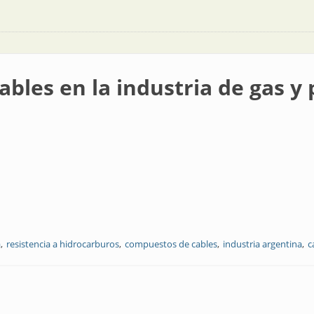
cables en la industria de gas y
a
resistencia a hidrocarburos
compuestos de cables
industria argentina
c
ndustria de gas y petróleo