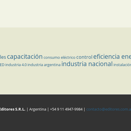
capacitación
eficiencia en
les
control
consumo eléctrico
industria nacional
LED
industria 4.0
industria argentina
instalació
Editores S.R.L.
| Argentina | +54 9 11 4947-9984 |
contacto@editores.com.a