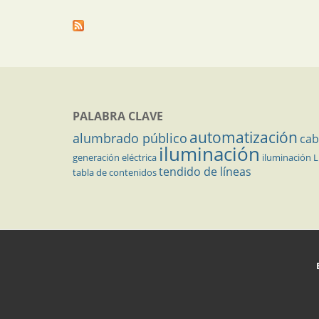
PALABRA CLAVE
automatización
alumbrado público
cab
iluminación
generación eléctrica
iluminación 
tendido de líneas
tabla de contenidos