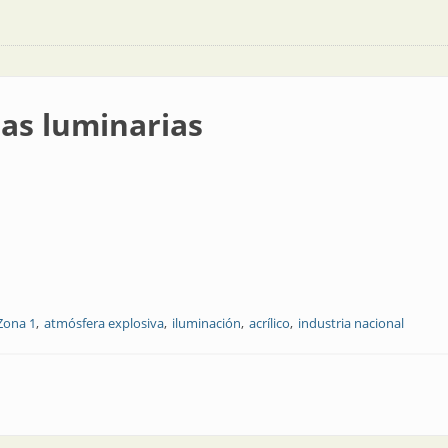
las luminarias
Zona 1
atmósfera explosiva
iluminación
acrílico
industria nacional
s