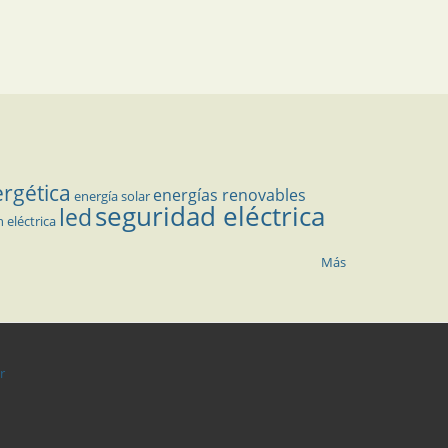
ergética
energías renovables
energía solar
seguridad eléctrica
led
n eléctrica
Más
r