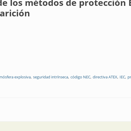
de los métodos de protección E
arición
mósfera explosiva
seguridad intrínseca
código NEC
directiva ATEX
IEC
p
s de protección Ex nA y Ex nL, y las razones de su desaparición