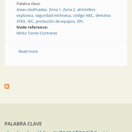
Palabra clave:
áreas clasificadas
Zona 1
Zona 2
atmósfera
explosiva
seguridad intrínseca
código NEC
directiva
ATEX
IEC
protección de equipos
EPL
Node reference:
Mirko Torrez Contreras
Read more
about La extraña historia de los métodos de
protección Ex nA y Ex nL, y las razones de su
desaparición
PALABRA CLAVE