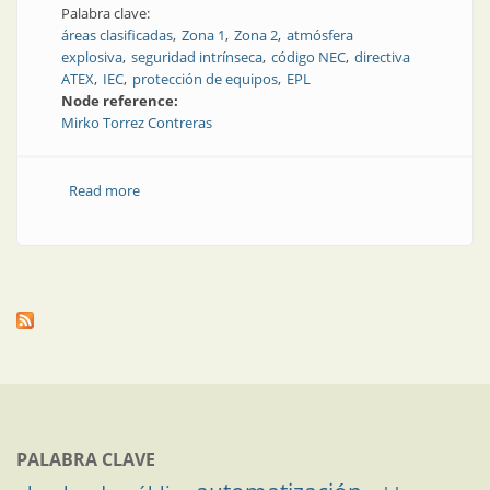
Palabra clave:
áreas clasificadas
Zona 1
Zona 2
atmósfera
explosiva
seguridad intrínseca
código NEC
directiva
ATEX
IEC
protección de equipos
EPL
Node reference:
Mirko Torrez Contreras
Read more
about La extraña historia de los métodos de
protección Ex nA y Ex nL, y las razones de su
desaparición
PALABRA CLAVE