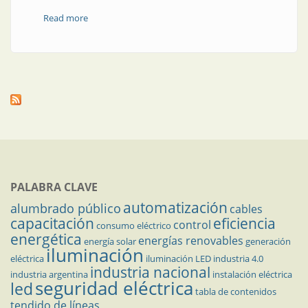
Read more
about Fichas eléctricas de 20 A
PALABRA CLAVE
automatización
alumbrado público
cables
capacitación
eficiencia
control
consumo eléctrico
energética
energías renovables
energía solar
generación
iluminación
eléctrica
iluminación LED
industria 4.0
industria nacional
industria argentina
instalación eléctrica
seguridad eléctrica
led
tabla de contenidos
tendido de líneas