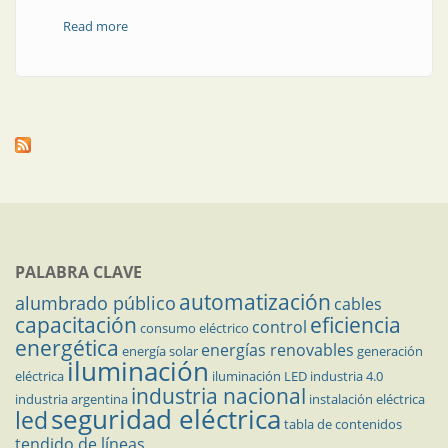
Read more
about Fichas eléctricas de 20 A
PALABRA CLAVE
automatización
alumbrado público
cables
capacitación
eficiencia
control
consumo eléctrico
energética
energías renovables
energía solar
generación
iluminación
eléctrica
iluminación LED
industria 4.0
industria nacional
industria argentina
instalación eléctrica
seguridad eléctrica
led
tabla de contenidos
tendido de líneas