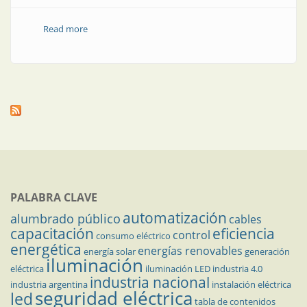
Read more
about El calzado y los efectos de la electricidad
estática
PALABRA CLAVE
automatización
alumbrado público
cables
capacitación
eficiencia
control
consumo eléctrico
energética
energías renovables
energía solar
generación
iluminación
eléctrica
iluminación LED
industria 4.0
industria nacional
industria argentina
instalación eléctrica
seguridad eléctrica
led
tabla de contenidos