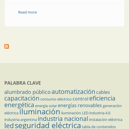
Read more
about El calzado y los efectos de la electricidad
estática
PALABRA CLAVE
automatización
alumbrado público
cables
capacitación
eficiencia
control
consumo eléctrico
energética
energías renovables
energía solar
generación
iluminación
eléctrica
iluminación LED
industria 4.0
industria nacional
industria argentina
instalación eléctrica
seguridad eléctrica
led
tabla de contenidos