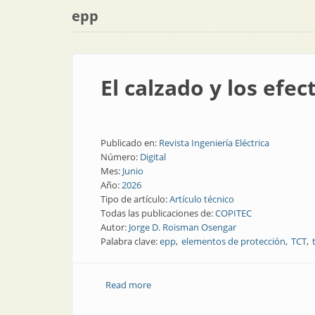
epp
El calzado y los efec
Publicado en:
Revista Ingeniería Eléctrica
Número:
Digital
Mes:
Junio
Año:
2026
Tipo de artículo:
Artículo técnico
Todas las publicaciones de:
COPITEC
Autor:
Jorge D. Roisman Osengar
Palabra clave:
epp
elementos de protección
TCT
Read more
about El calzado y los efectos de la elec