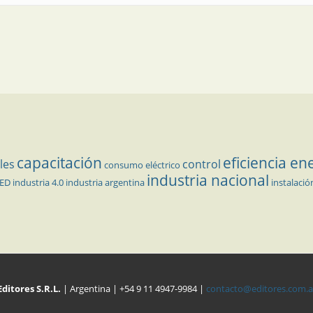
capacitación
eficiencia en
les
control
consumo eléctrico
industria nacional
LED
industria 4.0
industria argentina
instalació
Editores S.R.L.
| Argentina | +54 9 11 4947-9984 |
contacto@editores.com.a