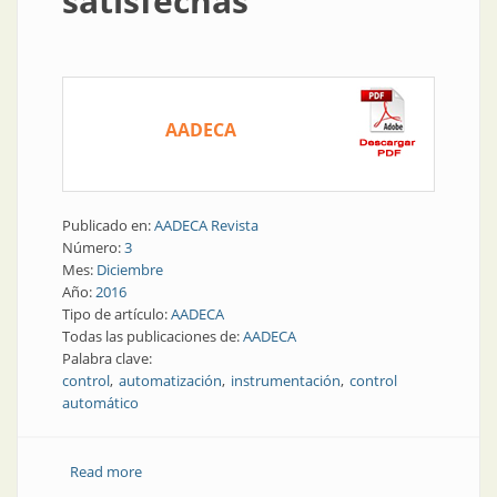
satisfechas
AADECA
Publicado en:
AADECA Revista
Número:
3
Mes:
Diciembre
Año:
2016
Tipo de artículo:
AADECA
Todas las publicaciones de:
AADECA
Palabra clave:
control
automatización
instrumentación
control
automático
Read more
about AADECA ´16 | AADECA ‘16: empresas muy
satisfechas