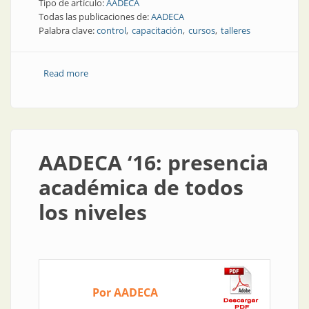
Tipo de artículo:
AADECA
Todas las publicaciones de:
AADECA
Palabra clave:
control
capacitación
cursos
talleres
Read more
about AADECA Informa | 2017: cursos en la
Asociación
AADECA ‘16: presencia
académica de todos
los niveles
Por AADECA