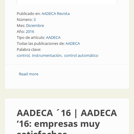
Publicado en:
AADECA Revista
Número:
3
Mes:
Diciembre
Año:
2016
Tipo de artículo:
AADECA
Todas las publicaciones de:
AADECA
Palabra clave:
control
instrumentación
control automático
Read more
about AADECA ‘16: presencia académica de todos los
niveles
AADECA ´16 | AADECA
‘16: empresas muy