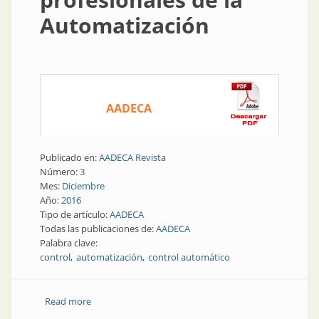
Automatización
AADECA
Publicado en:
AADECA Revista
Número:
3
Mes:
Diciembre
Año:
2016
Tipo de artículo:
AADECA
Todas las publicaciones de:
AADECA
Palabra clave:
control
automatización
control automático
Read more
about AADECA ´16 | AADECA ’16: un encuentro único
de los profesionales de la Automatización