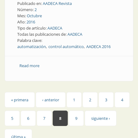
Publicado en:
AADECA Revista
Número:
2
Mes:
Octubre
Año:
2016
Tipo de artículo:
AADECA
Todas las publicaciones de:
AADECA
Palabra clave:
automatización
control automático
AADECA 2016
Read more
about AADECA 2016: las empresas también son
protagonistas
Páginas
« primera
‹ anterior
1
2
3
4
5
6
7
8
9
siguiente ›
última »