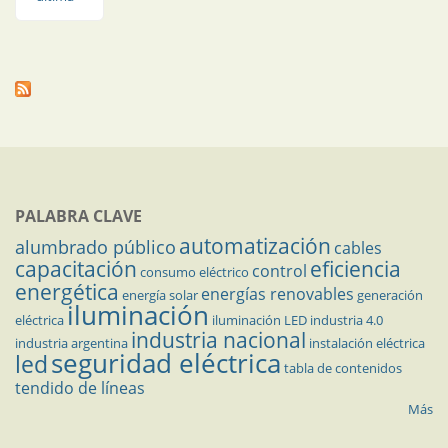
PALABRA CLAVE
automatización
alumbrado público
cables
capacitación
eficiencia
control
consumo eléctrico
energética
energías renovables
energía solar
generación
iluminación
eléctrica
iluminación LED
industria 4.0
industria nacional
industria argentina
instalación eléctrica
seguridad eléctrica
led
tabla de contenidos
tendido de líneas
Más