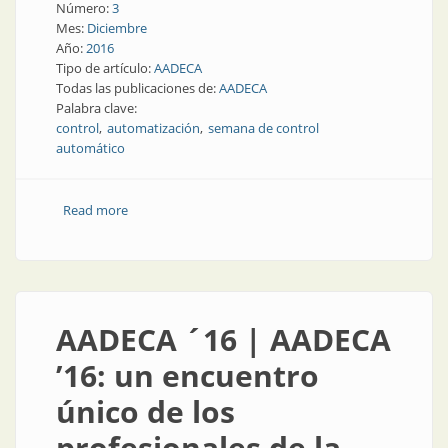
Número:
3
Mes:
Diciembre
Año:
2016
Tipo de artículo:
AADECA
Todas las publicaciones de:
AADECA
Palabra clave:
control
automatización
semana de control
automático
Read more
about AADECA ´2016 | AADECA ‘16: gobierno,
industria y academia se encontraron en los foros
AADECA ´16 | AADECA
’16: un encuentro
único de los
profesionales de la