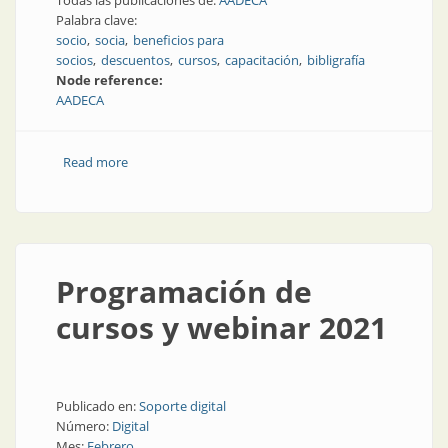
Todas las publicaciones de:
AADECA
Palabra clave:
socio
socia
beneficios para
socios
descuentos
cursos
capacitación
bibligrafía
Node reference:
AADECA
Read more
about Ser socio de AADECA: todos sus beneficios
Programación de
cursos y webinar 2021
Publicado en:
Soporte digital
Número:
Digital
Mes:
Febrero