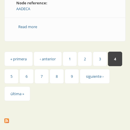
Node reference:
AADECA
Read more
about Enseñar a enseñar
Páginas
« primera
‹ anterior
1
2
3
4
5
6
7
8
9
siguiente ›
última »