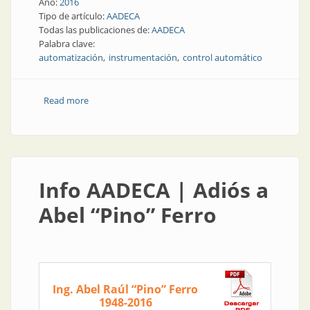
Año:
2016
Tipo de artículo:
AADECA
Todas las publicaciones de:
AADECA
Palabra clave:
automatización
instrumentación
control automático
Read more
about Semana de AADECA 2016: “La automatización
como motor de desarrollo”
Info AADECA | Adiós a
Abel “Pino” Ferro
Ing. Abel Raúl “Pino” Ferro
1948-2016