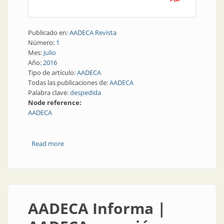
Publicado en:
AADECA Revista
Número:
1
Mes:
Julio
Año:
2016
Tipo de artículo:
AADECA
Todas las publicaciones de:
AADECA
Palabra clave:
despedida
Node reference:
AADECA
Read more
about Info AADECA | Adiós a Abel “Pino” Ferro
AADECA Informa |