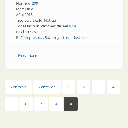
Número:
299
Mes:
Junio
Año:
2015
Tipo de artículo:
Noticia
Todas las publicaciones de:
AADECA
Palabra clave:
PLC
impresoras 3d
proyectos industriales
Read more
about Noticias | Para aprender: junio en AADECA
Páginas
« primera
‹ anterior
1
2
3
4
5
6
7
8
9