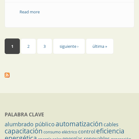
Read more
about Cables | Conductores argentinos y de calidad
Páginas
1
2
3
siguiente ›
última »
PALABRA CLAVE
automatización
alumbrado público
cables
capacitación
eficiencia
control
consumo eléctrico
energética
energías renovables