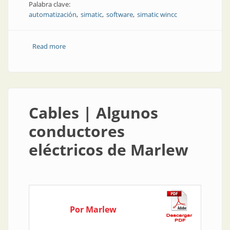
Palabra clave:
automatización
simatic
software
simatic wincc
Read more
about Automatización | Un software más eficiente
para la automatización
Cables | Algunos
conductores
eléctricos de Marlew
Por Marlew