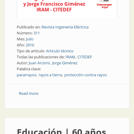
y Jorge Francisco Giménez
IRAM - CITEDEF
Publicado en:
Revista Ingeniería Eléctrica
Número:
311
Mes:
Julio
Año:
2016
Tipo de artículo:
Artículo técnico
Todas las publicaciones de:
IRAM
CITEDEF
Autor:
Juan Arcioni
Jorge Giménez
Palabra clave:
pararrayos
rayos a tierra
protección contra rayos
Read more
about Nota técnica | Exposición de los edificios a los
rayos a tierra y su interacción con los pararrayos
Educación | 60 años