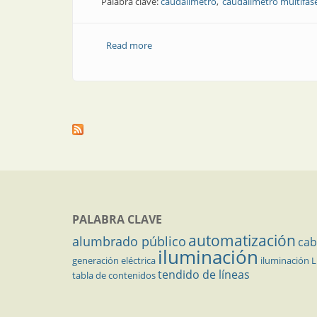
Palabra clave:
caudalímetro
caudalímetro multifas
Read more
about Artículo técnico | Caudalímetro m
PALABRA CLAVE
automatización
alumbrado público
cab
iluminación
generación eléctrica
iluminación 
tendido de líneas
tabla de contenidos