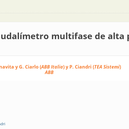
audalímetro multifase de alta 
avita y G. Ciarlo (
ABB Italia
) y P. Ciandri (
TEA Sistemi
)
ABB
dri