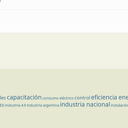
e
ultifase de alta precisión
capacitación
eficiencia en
les
control
consumo eléctrico
industria nacional
LED
industria 4.0
industria argentina
instalació