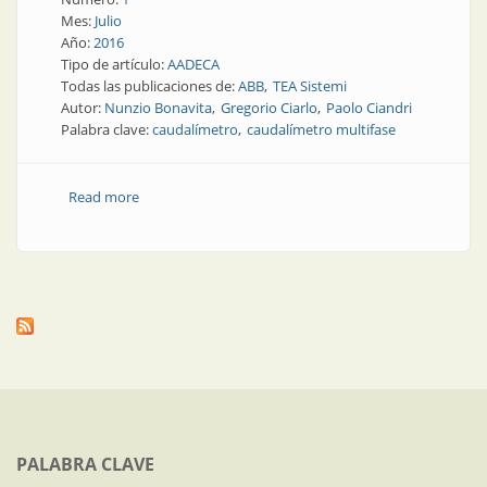
Mes:
Julio
Año:
2016
Tipo de artículo:
AADECA
Todas las publicaciones de:
ABB
TEA Sistemi
Autor:
Nunzio Bonavita
Gregorio Ciarlo
Paolo Ciandri
Palabra clave:
caudalímetro
caudalímetro multifase
Read more
about Artículo técnico | Caudalímetro multifase de
alta precisión
PALABRA CLAVE